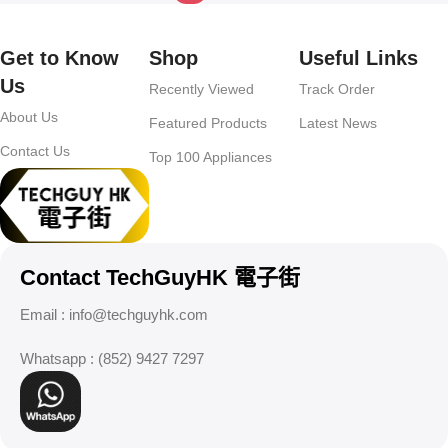
Get to Know
Shop
Useful Links
Us
Recently Viewed
Track Order
About Us
Featured Products
Latest News
Contact Us
Top 100 Appliances
Contact TechGuyHK 電子街
Email :
info@techguyhk.com
Whatsapp : (852) 9427 7297