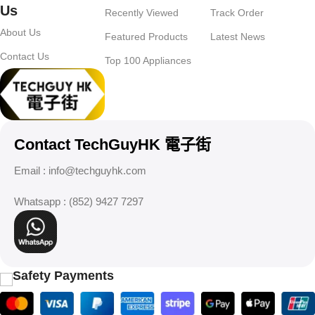
Us
Recently Viewed
Track Order
About Us
Featured Products
Latest News
Contact Us
Top 100 Appliances
Contact TechGuyHK 電子街
Email :
info@techguyhk.com
Whatsapp : (852) 9427 7297
Safety Payments