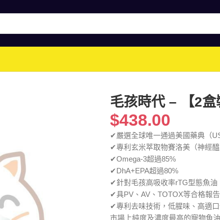
毛孩時代 – 【2
$
438.00
✔嚴選全球唯一通過美國藥典（U
✔專利玄米萃取物賽洛美（神經醯
✔Omega-3超過85%
✔DhA+EPA超過80%
✔針對毛孩高吸收率rTG型態魚油
✔具PV、AV、TOTOX等合格報
✔專利去味技術，低腥味、高適口
市場上純度及濃度最高的寵物魚