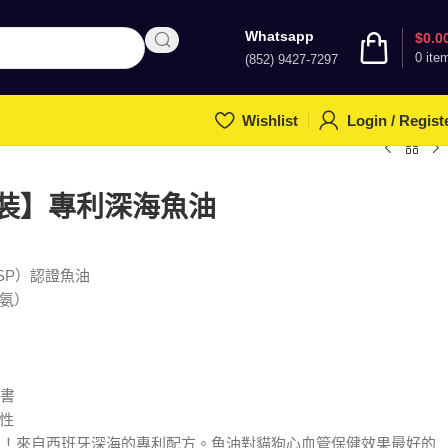
Whatsapp
$
0.0
0
ite
(852) 9427-7297
Wishlist
Login / Regist
盒裝】專利深海魚油
SP）認證魚油
氨）
告書
性
油！來自西班牙深海的專利配方。魚油對貓狗心血管保健效果最好的