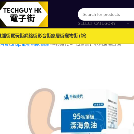
SELECT CATEGORY
電腦街
電玩街
網絡街
影音街
家居街
寵物街 (新)
首頁
Shop
寵物用品
貓貓
毛孩時代 – 【2盒裝】專利深海魚油