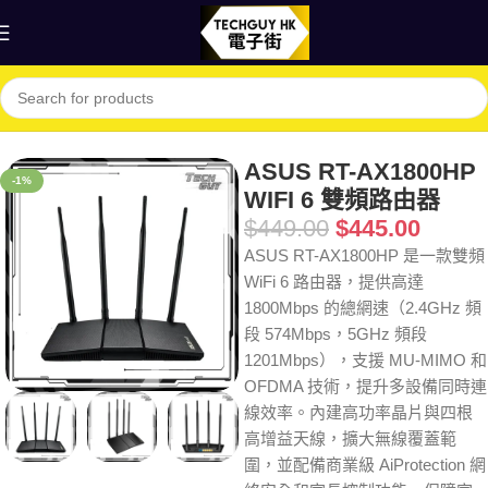
首頁
Shop
網絡
路由器
ASUS RT-AX1800HP
-1%
WIFI 6 雙頻路由器
$
449.00
$
445.00
ASUS RT-AX1800HP 是一款雙頻
WiFi 6 路由器，提供高達
1800Mbps 的總網速（2.4GHz 頻
段 574Mbps，5GHz 頻段
1201Mbps），支援 MU-MIMO 和
OFDMA 技術，提升多設備同時連
線效率。內建高功率晶片與四根
高增益天線，擴大無線覆蓋範
圍，並配備商業級 AiProtection 網