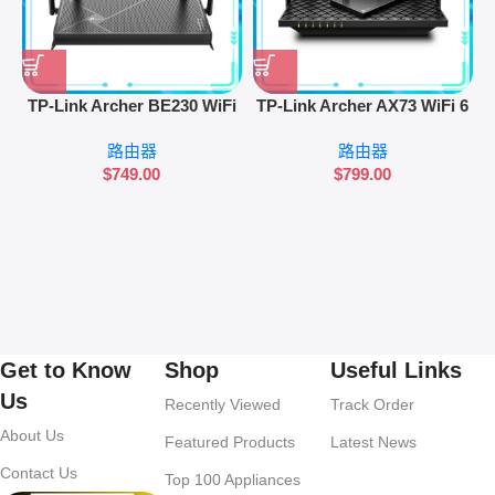
TP-Link Archer BE230 WiFi
TP-Link Archer AX73 WiFi 6
7 BE3600 雙頻路由器
AX5400 雙頻路由器
路由器
路由器
$
749.00
$
799.00
Get to Know
Shop
Useful Links
Us
Recently Viewed
Track Order
About Us
Featured Products
Latest News
Contact Us
Top 100 Appliances