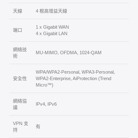
天線
4 根高增益天線
1 x Gigabit WAN
端口
4 x Gigabit LAN
網絡技
MU-MIMO, OFDMA, 1024-QAM
術
WPA/WPA2-Personal, WPA3-Personal,
安全性
WPA2-Enterprise, AiProtection (Trend
Micro™)
網絡協
IPv4, IPv6
議
VPN 支
有
持