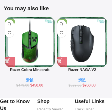
You may also like
-4%
-7%
Razer Cobra Minecraft
Razer NAGA V2
R
Edition 遊戲滑鼠
HyperSpeed 遊戲滑鼠
滑鼠
滑鼠
$
458.00
$
768.00
$
479.00
$
829.00
Get to Know
Shop
Useful Links
Us
Recently Viewed
Track Order