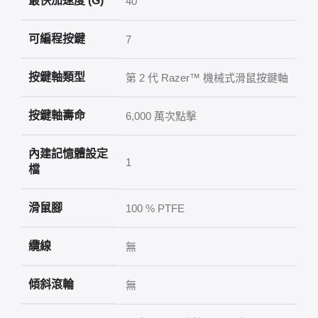
最快加速度 (G)
40
可編程按鍵
7
按鍵軸類型
第 2 代 Razer™ 機械式滑鼠按鍵軸
按鍵軸壽命
6,000 萬次點擊
內建記憶體設定
1
檔
滑鼠腳
100 % PTFE
纜線
無
傾斜滾輪
無