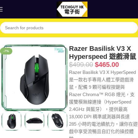
首頁
Shop
電腦
滑鼠
Razer Basilisk V3 X
-7%
Hyperspeed 遊戲滑鼠
$
499.00
$
465.00
Razer Basilisk V3 X HyperSpeed
是一款右手專用人體工學遊戲滑
鼠，配備 9 顆可編程按鍵與
Razer Chroma™ RGB 燈光，支
援雙模無線連接（HyperSpeed
2.4GHz 與藍牙），提供最高
18,000 DPI 精準感測器與長達
285 小時的電池續航力，讓你在遊
戲中享受流暢且自訂化的操控體