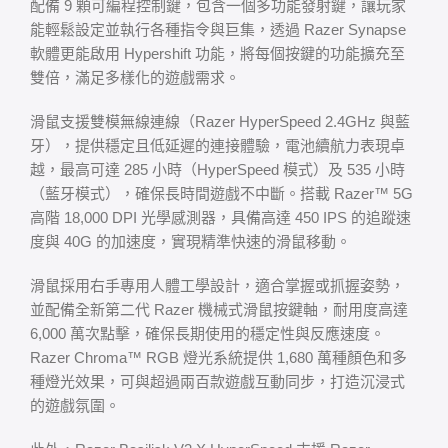
配備 9 顆可編程控制鍵，包含一個多功能發射鍵，讓玩家
能輕鬆設定並執行各種指令與巨集，透過 Razer Synapse
軟體更能啟用 Hypershift 功能，將每個按鍵的功能擴充至
雙倍，滿足多樣化的遊戲需求。
滑鼠支援雙模無線連線（Razer HyperSpeed 2.4GHz 與藍
牙），提供穩定且低延遲的連接體驗，電池續航力表現卓
越，最高可達 285 小時（HyperSpeed 模式）及 535 小時
（藍牙模式），確保長時間遊戲不中斷。搭載 Razer™ 5G
高階 18,000 DPI 光學感測器，具備高達 450 IPS 的追蹤速
度與 40G 的加速度，實現精準快速的滑鼠移動。
滑鼠採用右手專用人體工學設計，適合掌握或抓握姿勢，
並配備全新第二代 Razer 機械式滑鼠按鍵軸，耐用度高達
6,000 萬次點擊，確保長期使用的穩定性與反應速度。
Razer Chroma™ RGB 燈光系統提供 1,680 萬種顏色和多
種燈光效果，可與超過兩百款遊戲互動同步，打造沉浸式
的遊戲氛圍。