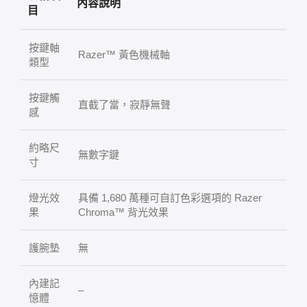
內容說明
目
按鍵軸
Razer™ 黃色機械軸
類型
按鍵觸
直截了當，寂靜無聲
感
約略尺
無數字鍵
寸
燈光效
具備 1,680 萬種可自訂色彩選項的 Razer
果
Chroma™ 背光效果
護腕墊
無
內建記
–
憶體