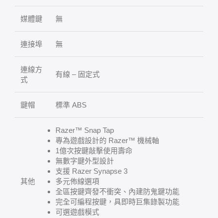
媒體鍵
無
連接埠
無
連線方
有線 – 固定式
式
鍵帽
標準 ABS
Razer™ Snap Tap
專為遊戲設計的 Razer™ 機械軸
1億次按鍵敲擊使用壽命
無數字鍵外型設計
支援 Razer Synapse 3
其他
多元佈線選項
全區按鍵齊發不衝突、內建防鬼鍵功能
完全可編程按鍵，具即時巨集錄製功能
可選遊戲模式