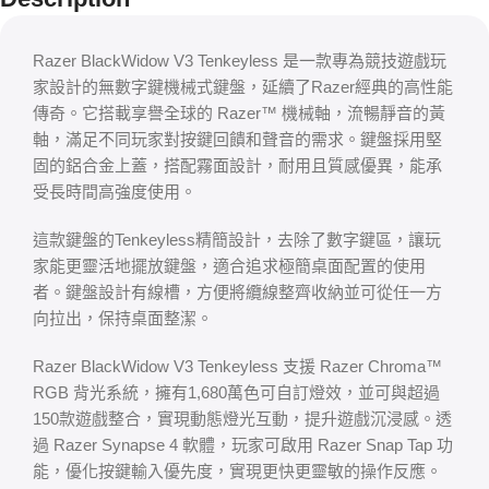
Razer BlackWidow V3 Tenkeyless 是一款專為競技遊戲玩
家設計的無數字鍵機械式鍵盤，延續了Razer經典的高性能
傳奇。它搭載享譽全球的 Razer™ 機械軸，流暢靜音的黃
軸，滿足不同玩家對按鍵回饋和聲音的需求。鍵盤採用堅
固的鋁合金上蓋，搭配霧面設計，耐用且質感優異，能承
受長時間高強度使用。
這款鍵盤的Tenkeyless精簡設計，去除了數字鍵區，讓玩
家能更靈活地擺放鍵盤，適合追求極簡桌面配置的使用
者。鍵盤設計有線槽，方便將纜線整齊收納並可從任一方
向拉出，保持桌面整潔。
Razer BlackWidow V3 Tenkeyless 支援 Razer Chroma™
RGB 背光系統，擁有1,680萬色可自訂燈效，並可與超過
150款遊戲整合，實現動態燈光互動，提升遊戲沉浸感。透
過 Razer Synapse 4 軟體，玩家可啟用 Razer Snap Tap 功
能，優化按鍵輸入優先度，實現更快更靈敏的操作反應。