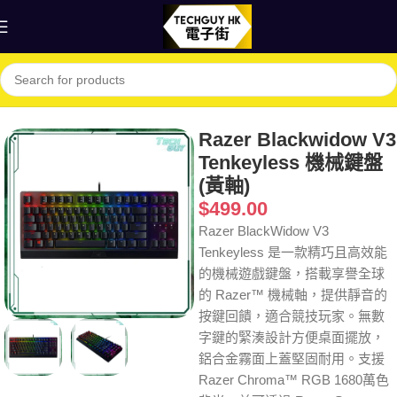
首頁
Shop
電腦
鍵盤
Razer Blackwidow V3
Tenkeyless 機械鍵盤
(黃軸)
$
499.00
Razer BlackWidow V3
Tenkeyless 是一款精巧且高效能
的機械遊戲鍵盤，搭載享譽全球
的 Razer™ 機械軸，提供靜音的
按鍵回饋，適合競技玩家。無數
字鍵的緊湊設計方便桌面擺放，
鋁合金霧面上蓋堅固耐用。支援
Razer Chroma™ RGB 1680萬色