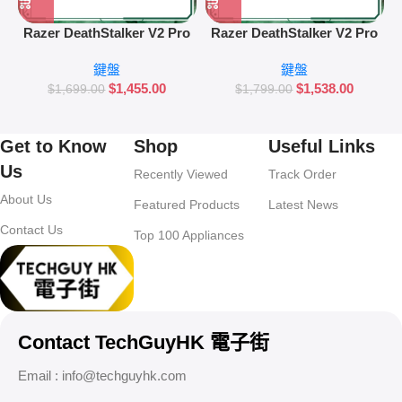
Razer DeathStalker V2 Pro
Razer DeathStalker V2 Pro
Tenkeyless 機械鍵盤 (紅軸)
機械鍵盤 (紫軸) 黑色
鍵盤
鍵盤
白色
$
1,455.00
$
1,538.00
$
1,699.00
$
1,799.00
Get to Know
Shop
Useful Links
Us
Recently Viewed
Track Order
About Us
Featured Products
Latest News
Contact Us
Top 100 Appliances
Contact TechGuyHK 電子街
Email :
info@techguyhk.com