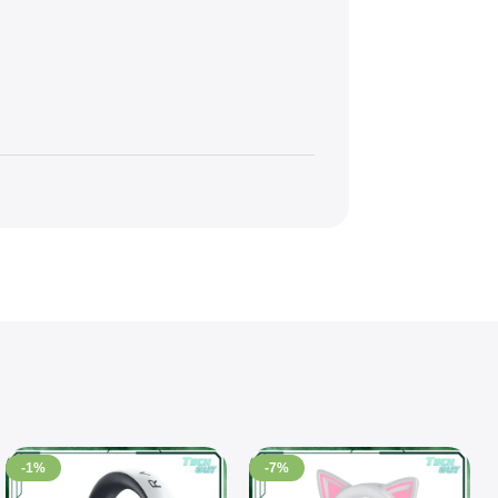
-1%
-7%