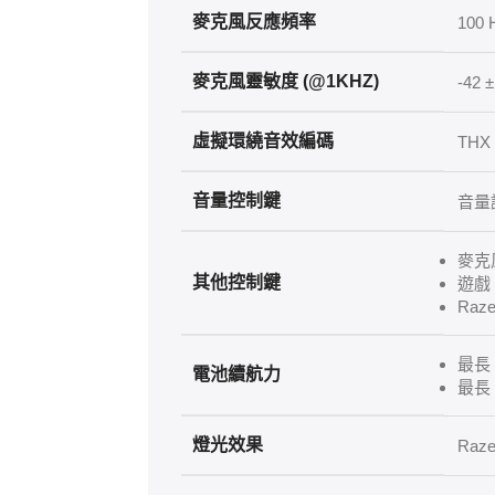
麥克風反應頻率
100 
麥克風靈敏度 (@1KHZ)
-42 
虛擬環繞音效編碼
THX
音量控制鍵
音量
麥克
其他控制鍵
遊戲
Raze
最長 
電池續航力
最長 
燈光效果
Raz