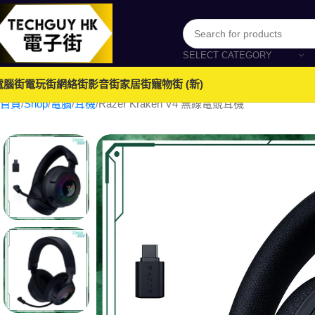
SELECT CATEGORY
電腦街
電玩街
網絡街
影音街
家居街
寵物街 (新)
首頁
Shop
電腦
耳機
Razer Kraken V4 無線電競耳機