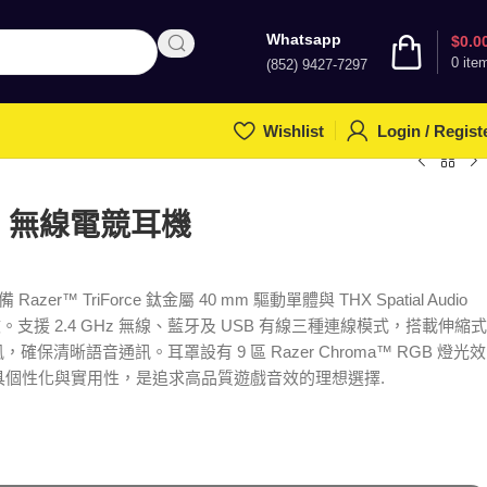
Whatsapp
$
0.0
0
ite
(852) 9427-7297
Wishlist
Login / Regist
 V4 無線電競耳機
Razer™ TriForce 鈦金屬 40 mm 驅動單體與 THX Spatial Audio
援 2.4 GHz 無線、藍牙及 USB 有線三種連線模式，搭載伸縮式
麥克風，確保清晰語音通訊。耳罩設有 9 區 Razer Chroma™ RGB 燈光效
具個性化與實用性，是追求高品質遊戲音效的理想選擇
.