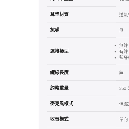
耳墊材質
透氣
抗噪
無
無線：
連接類型
有線：
藍牙
纜線長度
無
約略重量
350 
麥克風樣式
伸縮式
收音模式
單向