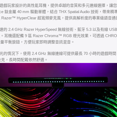
麥是一款專為遊戲玩家設計的高性能耳機，提供卓越的音質和多元連線選擇
rce 鈦金屬 40 mm 驅動單體，結合 THX Spatial Audio 
azer™ HyperClear 超寬頻麥克風，提供高解析度的專業級
快速的 2.4 GHz Razer HyperSpeed 無線技術、藍牙 5.3 以及
配備 9 區 Razer Chroma™ RGB 燈光效果，可透過 CHR
音量平衡旋鈕，方便玩家即時調整音訊混音。
關閉燈光的情況下，使用 2.4 GHz 無線連線可提供最長 70 小時的遊戲時
0 公克，長時間配戴依然舒適。