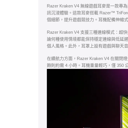
Razer Kraken V4 無線遊戲耳
訊沉浸體驗。這款耳麥搭載 Razer™ TriFo
個細節，提升遊戲競技力。耳機配備伸縮式 R
Razer Kraken V4 支援三種連線模式：超
論何種使用情境都能保持穩定連線與低延遲。耳機還
個人風格。此外，耳罩上設有遊戲與聊天
在續航力方面，Razer Kraken V4 在
飽則約需 4 小時。耳機重量輕巧，僅 35