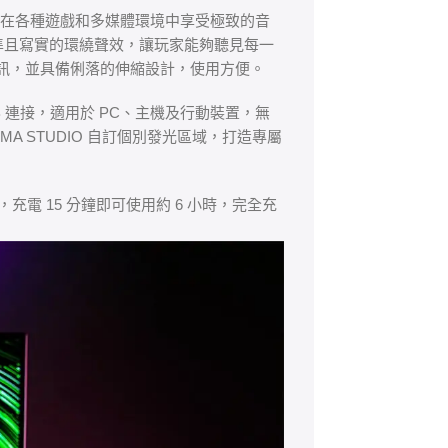
，讓您在各種遊戲和多媒體環境中享受極致的音
技術，帶來精準且寫實的環繞聲效，讓玩家能夠聽見每一
語音通訊，並具備俐落的伸縮設計，使用方便。
有線 USB 連接，適用於 PC、主機及行動裝置，無
OMA STUDIO 自訂個別發光區域，打造專屬
間，充電 15 分鐘即可使用約 6 小時，完全充