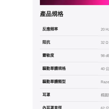
產品規格
反應頻率
20 H
阻抗
32 Ω
靈敏度
98 
驅動單體規格
40 
驅動單體類型
Raz
耳罩
橢圓
內耳罩直徑
62 