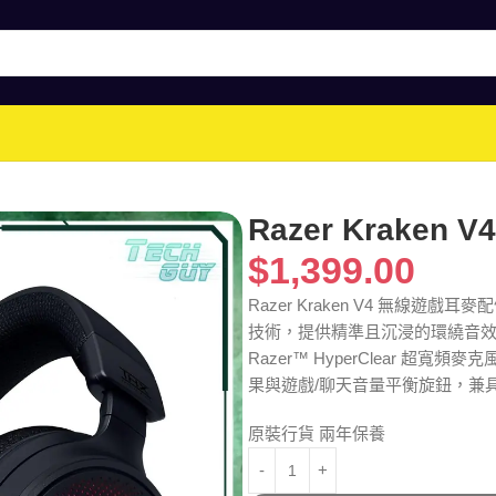
Razer Kraken
$
1,399.00
Razer Kraken V4 無線遊戲耳麥配備 
技術，提供精準且沉浸的環繞音效。支
Razer™ HyperClear 超寬頻
果與遊戲/聊天音量平衡旋鈕，兼
原裝行貨 兩年保養