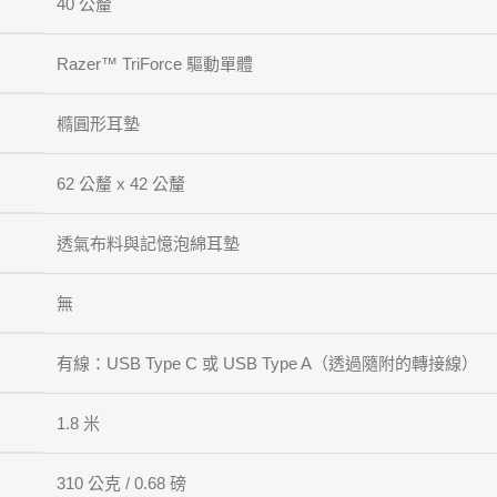
40 公釐
Razer™ TriForce 驅動單體
橢圓形耳墊
62 公釐 x 42 公釐
透氣布料與記憶泡綿耳墊
無
有線：USB Type C 或 USB Type A（透過隨附的轉接線）
1.8 米
310 公克 / 0.68 磅