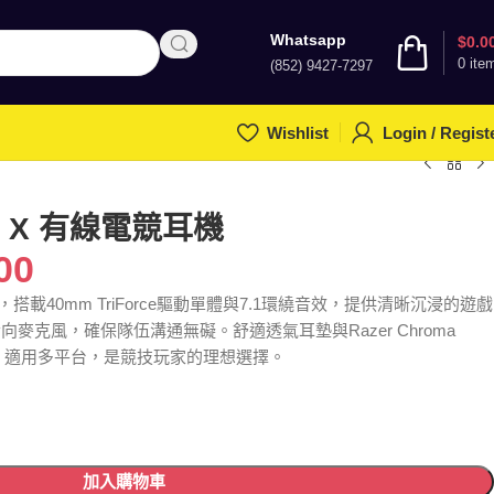
Whatsapp
$
0.0
0
ite
(852) 9427-7297
Wishlist
Login / Regist
 V4 X 有線電競耳機
00
遊戲耳麥，搭載40mm TriForce驅動單體與7.1環繞音效，提供清晰沉浸的遊戲
型指向麥克風，確保隊伍溝通無礙。舒適透氣耳墊與Razer Chroma
，適用多平台，是競技玩家的理想選擇。
加入購物車