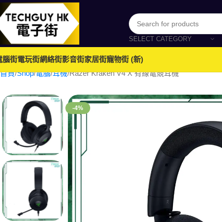
SELECT CATEGORY
電腦街
電玩街
網絡街
影音街
家居街
寵物街 (新)
首頁
Shop
電腦
耳機
Razer Kraken V4 X 有線電競耳機
-4%