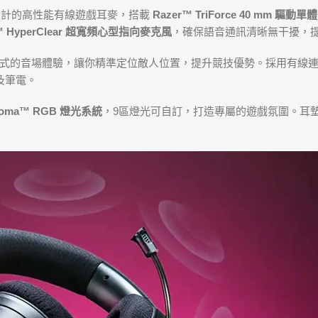
設計的高性能有線遊戲耳麥，搭載
Razer™ TriForce 40 mm 驅動單體
™ HyperClear 超寬頻心型指向麥克風
，確保語音通訊清晰無干擾，
式的音場體驗，讓你精準定位敵人位置，提升競技優勢。採用有線連接，透過可轉
及筆電。
hroma™ RGB 燈光系統
，9區燈光可自訂，打造專屬的遊戲氛圍。耳