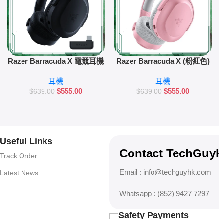
加入購物車
加入購物車
Razer Barracuda X 電競耳機
Razer Barracuda X (粉紅色)
電競耳機
耳機
耳機
$
555.00
$
555.00
$
639.00
$
639.00
Useful Links
Contact TechG
Track Order
Email :
info@techguyhk.com
Latest News
Whatsapp : (852) 9427 7297
Safety Payments