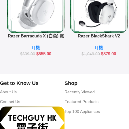
加入購物車
加入購物車
Razer Barracuda X (白色) 電
Razer BlackShark V2
競耳機
HyperSpeed (白色) 無線電競
耳機
耳機
耳機
$
555.00
$
879.00
$
639.00
$
1,049.00
Get to Know Us
Shop
About Us
Recently Viewed
Contact Us
Featured Products
Top 100 Appliances