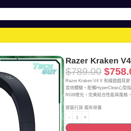
Razer Kraken
$
789.00
$
758.
Razer Kraken V4 X 有線
音效體驗。配備HyperClear心
RGB燈光，完美結合性能與風格
原裝行貨 兩年保養