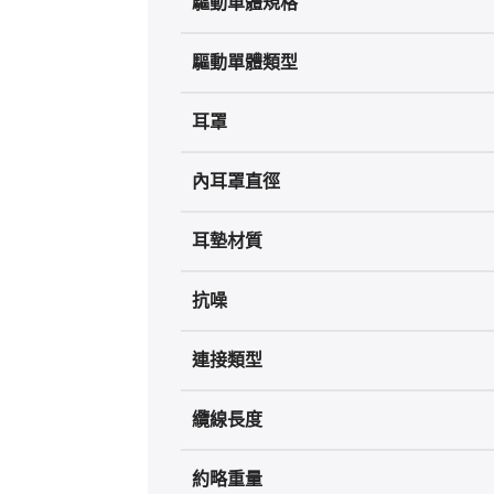
驅動單體規格
驅動單體類型
耳罩
內耳罩直徑
耳墊材質
抗噪
連接類型
纜線長度
約略重量