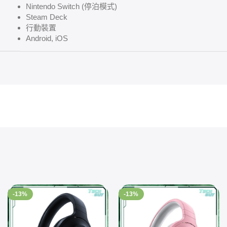
Nintendo Switch (停泊模式)
Steam Deck
行動裝置
Android, iOS
-13%
-13%