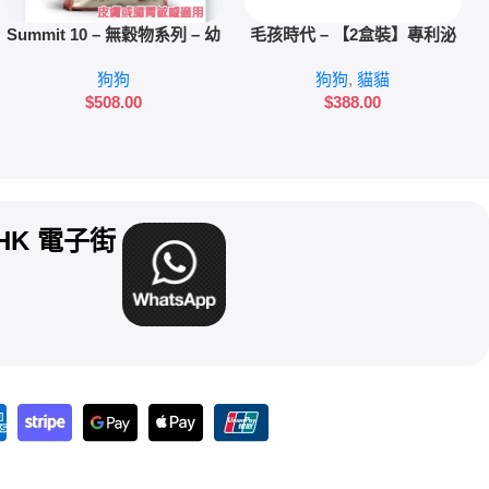
加入購物車
加入購物車
Summit 10 – 無穀物系列 – 幼
毛孩時代 – 【2盒裝】專利泌
犬配方 皮膚或腸胃敏感適用
尿道保健粉 (30包/盒)
狗狗
狗狗
,
貓貓
(三文魚+薯仔配方) 8kg
$
508.00
$
388.00
uyHK 電子街