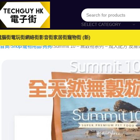
SELECT CATEGORY
電腦街
電玩街
網絡街
影音街
家居街
寵物街 (新)
首頁
Shop
寵物用品
狗狗
Summit 10 – 無穀物系列 – 成犬配方 