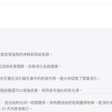
疾病並增強狗的神經和免疫系統。
菌和消除有害菌群，改善消化系統健康。
結合生薑在消化酶生產中的刺激作用，極大地促進了營養消化。
。脂肪酸還可以增強皮膚，保持皮毛強壯和有光澤。
日餵食，並且始終在同一時間餵食。狗狗應該始終能夠獲得新鮮、乾淨的
在 7-10 天內逐漸進行。