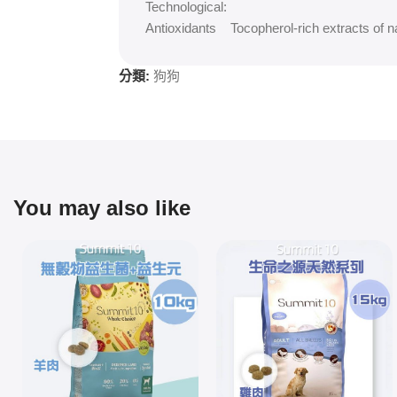
Technological:
Antioxidants Tocopherol-rich extracts of na
分類:
狗狗
You may also like