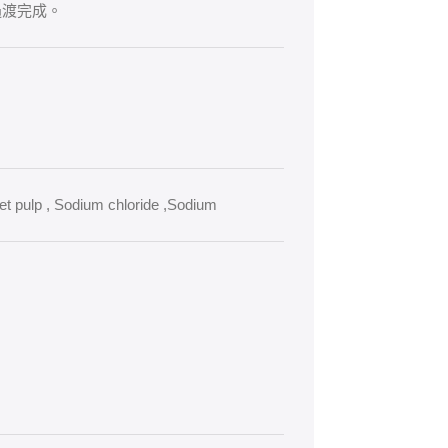
過渡完成。
et pulp , Sodium chloride ,Sodium