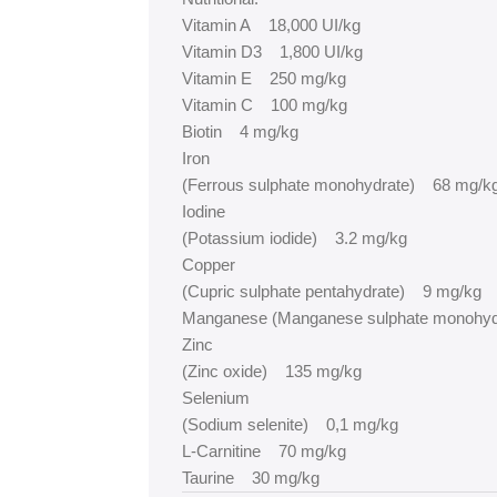
Vitamin A 18,000 UI/kg
Vitamin D3 1,800 UI/kg
Vitamin E 250 mg/kg
Vitamin C 100 mg/kg
Biotin 4 mg/kg
Iron
(Ferrous sulphate monohydrate) 68 mg/k
Iodine
(Potassium iodide) 3.2 mg/kg
Copper
(Cupric sulphate pentahydrate) 9 mg/kg
Manganese (Manganese sulphate monohyd
Zinc
(Zinc oxide) 135 mg/kg
Selenium
(Sodium selenite) 0,1 mg/kg
L-Carnitine 70 mg/kg
Taurine 30 mg/kg