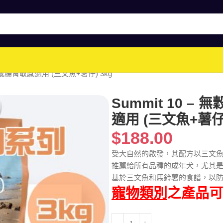
皮膚或腸胃敏感適用 (三文魚+薯仔) 3kg
Summit 10 
適用 (三文魚+薯仔)
$
188.00
受大自然的啟發，其配方以三文
推薦給所有品種的成年犬，尤其
基於三文魚和馬鈴薯的食譜，以
寵物類別
之產品可