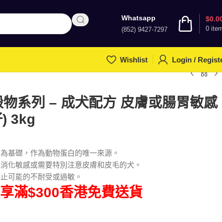
Whatsapp
$
0.0
0
ite
(852) 9427-7297
Wishlist
Login / Regist
– 無穀物系列 – 成犬配方 皮膚或腸胃敏感
 3kg
魚為基礎，作為動物蛋白的唯一來源。
是消化敏感或需要特別注意皮膚和皮毛的犬。
防止可能的不耐受或過敏。
享滿$300香港免費送貨