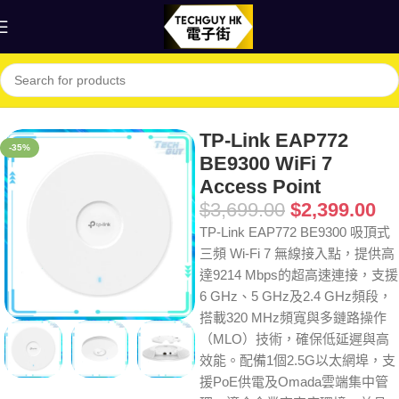
首頁
Shop
網絡
放大器
TP-Link EAP772
-35%
BE9300 WiFi 7
Access Point
$
3,699.00
$
2,399.00
TP-Link EAP772 BE9300 吸頂式
三頻 Wi-Fi 7 無線接入點，提供高
達9214 Mbps的超高速連接，支援
6 GHz、5 GHz及2.4 GHz頻段，
搭載320 MHz頻寬與多鏈路操作
（MLO）技術，確保低延遲與高
效能。配備1個2.5G以太網埠，支
援PoE供電及Omada雲端集中管