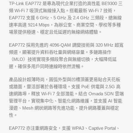
TP-Link EAP772 是專為現代企業打造的高性能 BE9300 三
頻 Wi-Fi 7 吸頂式無線接入點。搭載最新 Wi-Fi 7 技術，
EAP772 支援 6 GHz、5 GHz 及 2.4 GHz 三頻段，總無線
速率高達 9214 Mbps，為辦公室、商業空間、學校等多種
場景提供極速、穩定且低延遲的無線網絡體驗。
EAP772 採用先進的 4096-QAM 調變技術與 320 MHz 超寬
頻道，顯著提升資料吞吐量與網絡容量。多鏈路操作
（MLO）技術實現多頻段聚合與無縫切換，大幅降低延
遲，確保多用戶同時連線時依然流暢。
產品設計超薄時尚，圓弧外型與凹槽頂蓋更易貼合天花板
或牆面，靈活部署於各種環境。支援 PoE 供電與 2.5G 高
速網路埠，釋放 Wi-Fi 7 全部潛能。結合 Omada SDN 雲端
管理平台，實現集中化、智能化網路維護，並支援 AI 智能
漫遊、Mesh 網狀網路等先進功能，提升網路覆蓋與穩定
性。
EAP772 亦注重網路安全，支援 WPA3、Captive Portal、