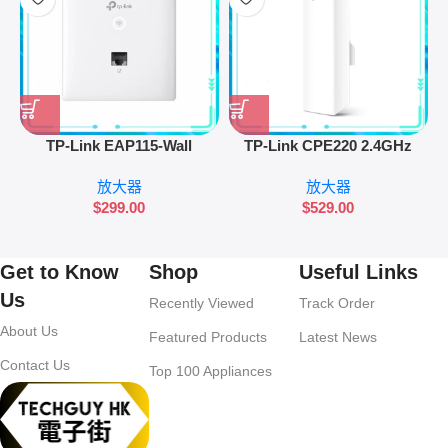
TP-Link EAP115-Wall
TP-Link CPE220 2.4GHz
300Mbps Access Point
300Mbps 12dBi Outdoor
放大器
放大器
CPE
$
299.00
$
529.00
Get to Know
Shop
Useful Links
Us
Recently Viewed
Track Order
About Us
Featured Products
Latest News
Contact Us
Top 100 Appliances