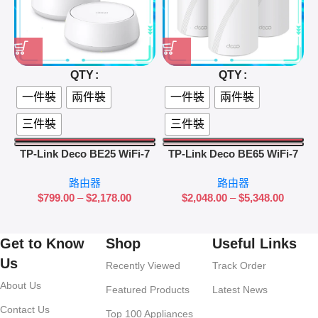
QTY
QTY
一件裝
兩件裝
一件裝
兩件裝
三件裝
三件裝
TP-Link Deco BE25 WiFi-7
TP-Link Deco BE65 WiFi-7
BE5000 雙頻路由器
BE11000 三頻路由器
路由器
路由器
$
799.00
–
$
2,178.00
$
2,048.00
–
$
5,348.00
Get to Know
Shop
Useful Links
Us
Recently Viewed
Track Order
About Us
Featured Products
Latest News
Contact Us
Top 100 Appliances