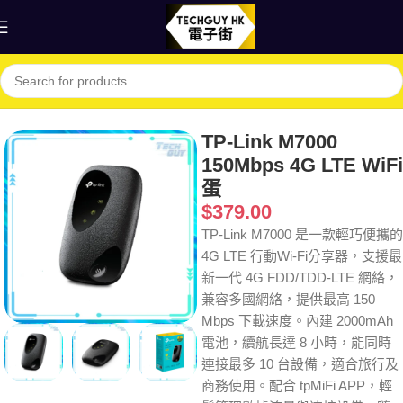
首頁
Shop
網絡
路由器
TP-Link M7000
150Mbps 4G LTE WiFi
蛋
$
379.00
TP-Link M7000 是一款輕巧便攜的
4G LTE 行動Wi-Fi分享器，支援最
新一代 4G FDD/TDD-LTE 網絡，
兼容多國網絡，提供最高 150
Mbps 下載速度。內建 2000mAh
電池，續航長達 8 小時，能同時
連接最多 10 台設備，適合旅行及
商務使用。配合 tpMiFi APP，輕