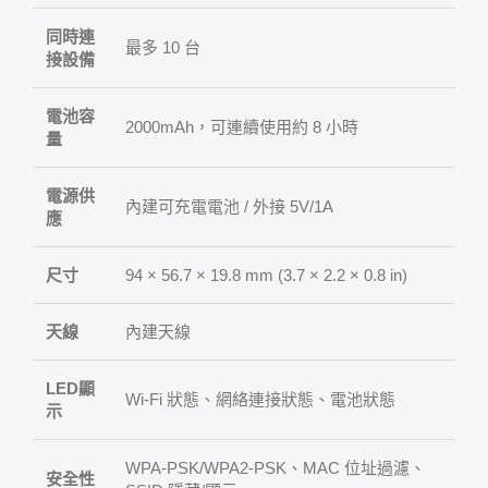
同時連
最多 10 台
接設備
電池容
2000mAh，可連續使用約 8 小時
量
電源供
內建可充電電池 / 外接 5V/1A
應
尺寸
94 × 56.7 × 19.8 mm (3.7 × 2.2 × 0.8 in)
天線
內建天線
LED顯
Wi-Fi 狀態、網絡連接狀態、電池狀態
示
WPA-PSK/WPA2-PSK、MAC 位址過濾、
安全性