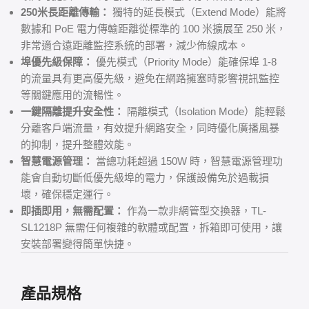
250米長距離傳輸：
獨特的延長模式（Extend Mode）能將
數據和 PoE 電力傳輸距離從標準的 100 米擴展至 250 米，
非常適合遠距離監控系統的部署，減少佈線成本。
埠優先級保障：
優先模式（Priority Mode）能確保埠 1-8
的流量具有更高優先級，避免在網路擁塞時影響視訊監控
等關鍵應用的流暢性。
一鍵隔離提升安全性：
隔離模式（Isolation Mode）能輕鬆
分離客戶端流量，有效提升網路安全，同時優化廣播風暴
的抑制，提升整體效能。
智慧電源管理：
當總功耗超過 150W 時，智慧電源管理功
能會自動切斷低優先級埠的電力，保護設備免於過載損
壞，確保穩定運行。
即插即用，無需配置：
作為一款非網管型交換器，TL-
SL1218P 無需任何複雜的軟體或配置，拆箱即可使用，讓
安裝部署變得簡單快捷。
產品規格