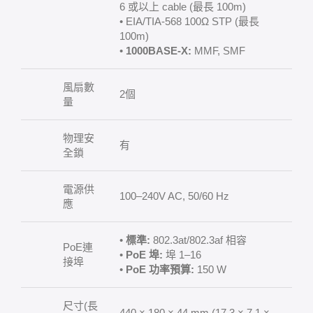
6 或以上 cable (最長 100m)
• EIA/TIA-568 100Ω STP (最長
100m)
•
1000BASE-X:
MMF, SMF
風扇數
2個
量
物理安
有
全鎖
電源供
100–240V AC, 50/60 Hz
應
•
標準:
802.3at/802.3af 相容
PoE連
•
PoE 埠:
埠 1–16
接埠
•
PoE 功率預算:
150 W
尺寸(長
440 × 180 × 44 mm (17.3 × 7.1 ×