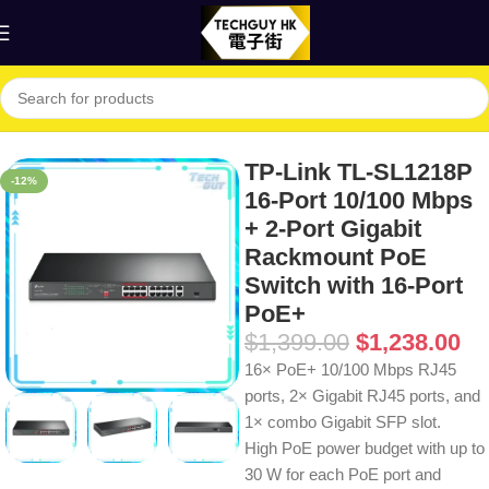
首頁
Shop
網絡
交換器
TP-Link TL-SL1218P
-12%
16-Port 10/100 Mbps
+ 2-Port Gigabit
Rackmount PoE
Switch with 16-Port
PoE+
$
1,399.00
$
1,238.00
16× PoE+ 10/100 Mbps RJ45
ports, 2× Gigabit RJ45 ports, and
1× combo Gigabit SFP slot.
High PoE power budget with up to
30 W for each PoE port and