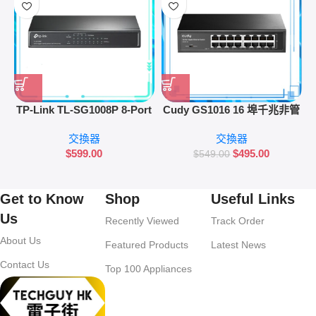
TP-Link TL-SG1008P 8-Port
Cudy GS1016 16 埠千兆非管
Gigabit Desktop Switch with
理型交換機
交換器
交換器
4-Port PoE
$
599.00
$
495.00
$
549.00
Get to Know
Shop
Useful Links
Us
Recently Viewed
Track Order
About Us
Featured Products
Latest News
Contact Us
Top 100 Appliances